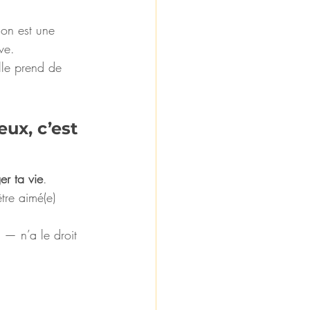
ion est une 
ve.
lle prend de 
ux, c’est 
er ta vie
.
tre aimé(e) 
 — n’a le droit 