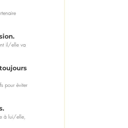
rtenaire 
sion.
t il/elle va 
toujours 
s pour éviter 
s.
e à lui/elle, 