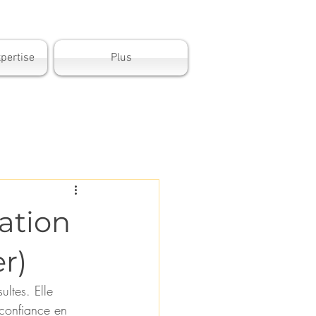
pertise
Plus
lation
r)
ltes. Elle 
 confiance en 