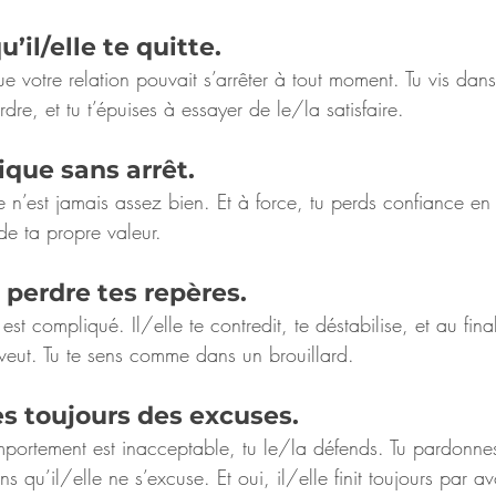
u’il/elle te quitte.
 que votre relation pouvait s’arrêter à tout moment. Tu vis dan
dre, et tu t’épuises à essayer de le/la satisfaire.
itique sans arrêt.
 n’est jamais assez bien. Et à force, tu perds confiance en t
e ta propre valeur.
it perdre tes repères.
 est compliqué. Il/elle te contredit, te déstabilise, et au fina
 veut. Tu te sens comme dans un brouillard.
ves toujours des excuses.
rtement est inacceptable, tu le/la défends. Tu pardonnes
s qu’il/elle ne s’excuse. Et oui, il/elle finit toujours par a