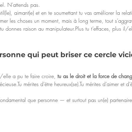
nel. N’attends pas.
il(le), aimant(e) et en te soumettant tu vas améliorer la relat
almer les choses un moment, mais à long terme, tout s’aggra
 tu donnes raison au manipulateur.Plus tu t’effaces, plus il/e
rsonne qui peut briser ce cercle vicie
/elle a pu te faire croire, 
tu as le droit et la force de chang
cieuse.Tu mérites d’être heureux(se).Tu mérites d’aimer et d’ê
t fondamental que personne — et surtout pas un(e) partenaire