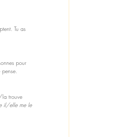
tent. Tu as 
rsonnes pour 
e pense.
/la trouve 
il/elle me le 