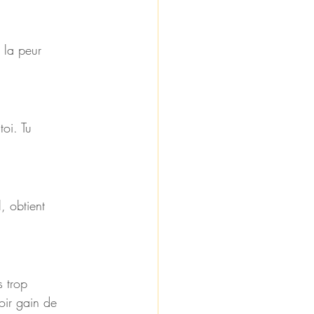
s la peur 
oi. Tu 
l, obtient 
 trop 
voir gain de 