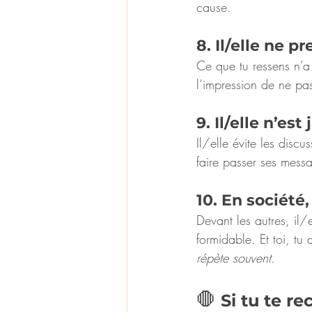
cause.
8. Il/elle ne 
Ce que tu ressens n’a
l’impression de ne pas
9. Il/elle n’es
Il/elle évite les discu
faire passer ses mess
10. En société
Devant les autres, il/
formidable. Et toi, tu 
répète souvent.
🛑 
Si tu te r