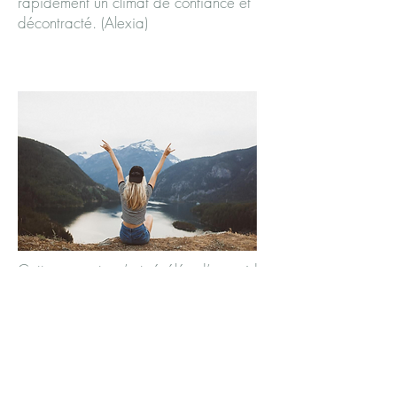
rapidement un climat de confiance et
décontracté. (Alexia)
Cette rencontre s’est révélée d’une aide
inestimable pour moi. En effet,
éprouvant des difficultés aussi bien
dans ma vie étudiante que personnelle,
j’y ai trouvé une écoute active, un
cadre dans lequel je me sens
suffisamment en confiance pour me