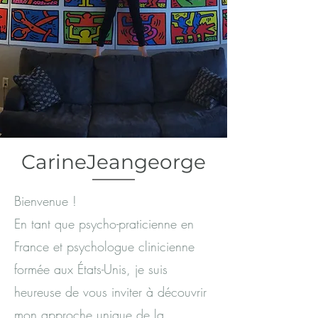
CarineJeangeorge
Bienvenue !
En tant que psycho-praticienne en
France et psychologue clinicienne
formée aux États-Unis, je suis
heureuse de vous inviter à découvrir
mon approche unique de la