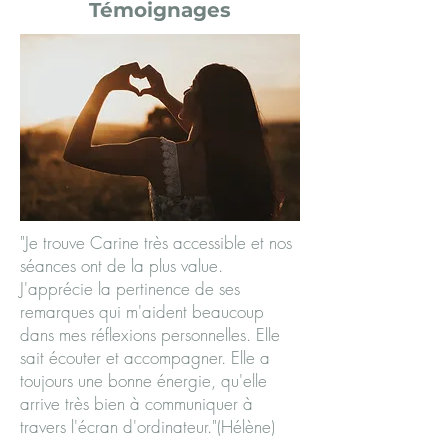
Témoignages
"Je trouve Carine très accessible et nos
séances ont de la plus value.
J'apprécie la pertinence de ses
remarques qui m'aident beaucoup
dans mes réflexions personnelles. Elle
sait écouter et accompagner. Elle a
toujours une bonne énergie, qu'elle
arrive très bien à communiquer à
travers l'écran d'ordinateur.
"(Hélène)