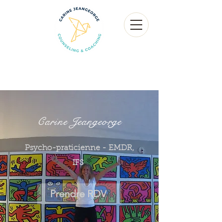
Carine Jeangeorge
Psycho-praticienne -
EMDR,
IFS
Prendre RDV