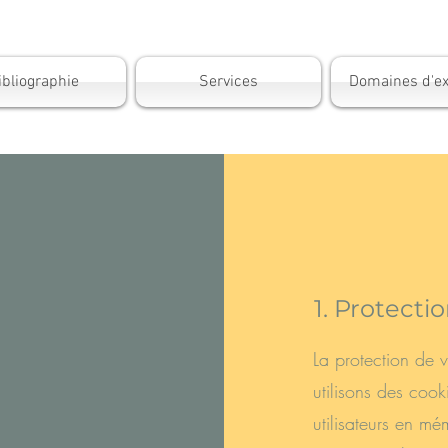
ibliographie
Services
Domaines d'ex
1. Protect
La protection de 
utilisons des cook
utilisateurs en mé