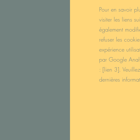
Pour en savoir pl
visiter les liens s
également modifi
refuser les cooki
expérience utilis
par Google Analyt
: [lien 3]. Veuill
dernières informat