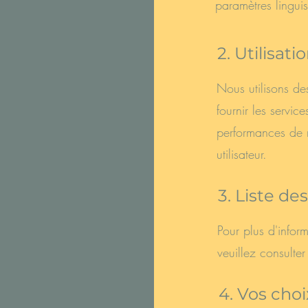
paramètres linguis
2. Utilisat
Nous utilisons de
fournir les servic
performances de n
utilisateur.
3. Liste de
Pour plus d'inform
veuillez consulter
4. Vos cho